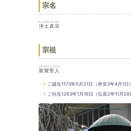
宗名
じょうどしんしゅう
浄土真宗
宗祖
しんらんしょうにん
親鸞聖人
ご誕生1173年5月21日（承安3年4月1日
ご往生1263年1月16日（弘長2年11月2