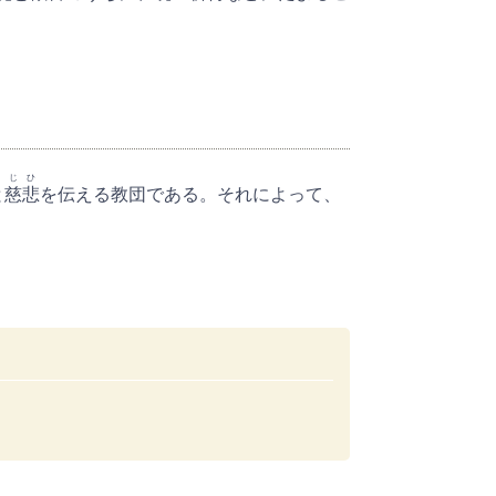
じひ
と
慈悲
を伝える教団である。それによって、