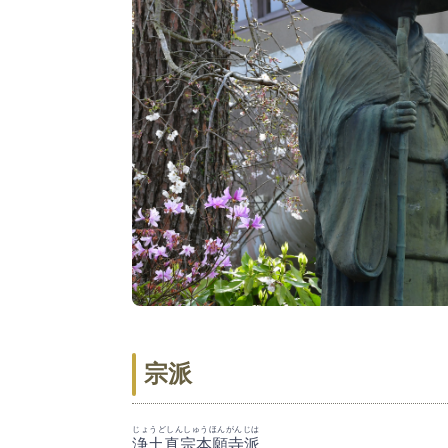
宗派
じょうどしんしゅうほんがんじは
浄土真宗本願寺派