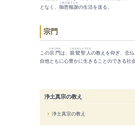
ごおんほうしゃ
となく、
御恩報謝
の生活を送る。
宗門
しゅうもん
しんらんしょうにん
この
宗門
は、
親鸞聖人
の教えを仰ぎ、念仏
自他ともに心豊かに生きることのできる社
浄土真宗の教え
浄土真宗の教え