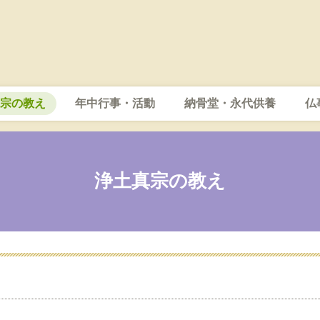
宗の教え
年中行事・活動
納骨堂・永代供養
仏
浄土真宗の教え