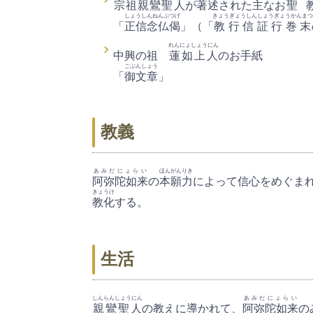
宗祖親鸞聖人
が著述された主なお
聖 
しょうしんねんぶつげ
きょうぎょうしんしょうぎょうかんまつ
「
正信念仏偈
」（「
教行信証行巻末
れんにょしょうにん
中興の祖
蓮如上人
のお手紙
ごぶんしょう
「
御文章
」
教義
あみだにょらい
ほんがんりき
阿弥陀如来
の
本願力
によって信心をめぐま
きょうけ
教化
する。
生活
しんらんしょうにん
あみだにょらい
親鸞聖人
の教えに導かれて、
阿弥陀如来
の