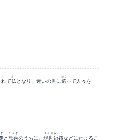
ぶつ
かえ
まれて
仏
となり、迷いの世に
還
って人々を
ぎ
かんぎ
げんぜきとう
愧
と
歓喜
のうちに、
現世祈祷
などにたよるこ