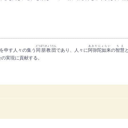
どうぼうきょうだん
あみだにょらい
ちえ
を申す人々の集う
同朋教団
であり、人々に
阿弥陀如来
の
智慧
会の実現に貢献する。