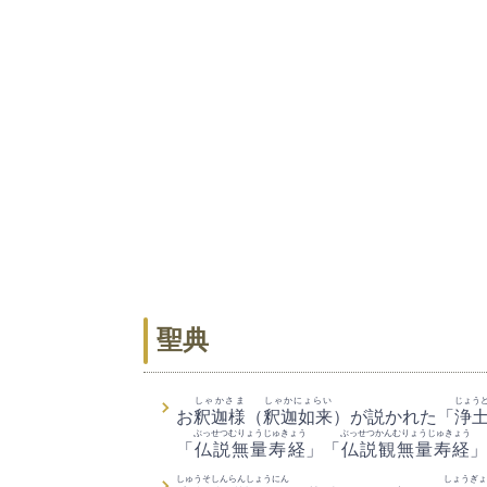
聖典
しゃかさま
しゃかにょらい
じょう
お
釈迦様
（
釈迦如来
）が説かれた「
浄
ぶっせつむりょうじゅきょう
ぶっせつかんむりょうじゅきょう
「
仏説無量寿経
」「
仏説観無量寿経
」
しゅうそしんらんしょうにん
しょうぎょ