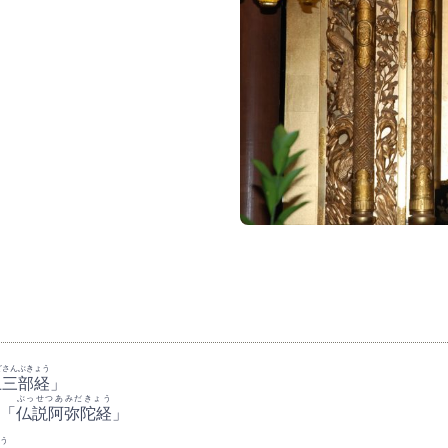
どさんぶきょう
土三部経
」
ぶっせつあみだきょう
「
仏説阿弥陀経
」
う