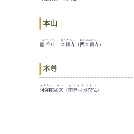
本山
りゅうこくざん
ほんがんじ
にしほんがんじ
龍谷山
本願寺
（
西本願寺
）
本尊
あみだにょらい
なもあみだぶつ
阿弥陀如来
（
南無阿弥陀仏
）