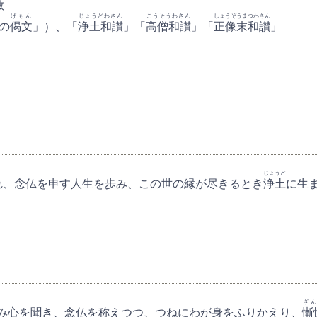
教
げもん
じょうどわさん
こうそうわさん
しょうぞうまつわさん
の
偈文
」）、「
浄土和讃
」「
高僧和讃
」「
正像末和讃
」
じょうど
れ、念仏を申す人生を歩み、この世の縁が尽きるとき
浄土
に生
ざん
み心を聞き、念仏を称えつつ、つねにわが身をふりかえり、
慚