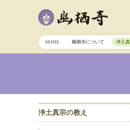
HOME
幽栖寺について
浄土真
浄土真宗の教え