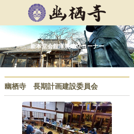
新本堂会館庫裏建立コーナー
幽栖寺 長期計画建設委員会