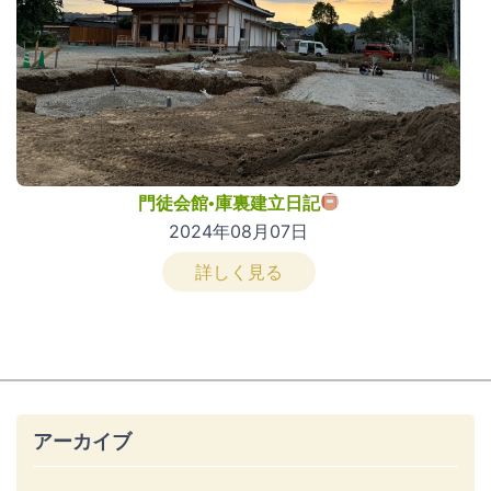
門徒会館•庫裏建立日記
2024年08月07日
詳しく見る
アーカイブ