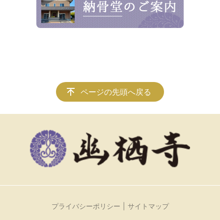
ページの先頭へ戻る
プライバシーポリシー
サイトマップ