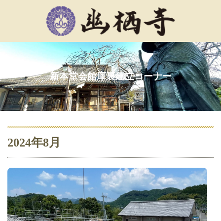
新本堂会館庫裏建立コーナー
2024年8月