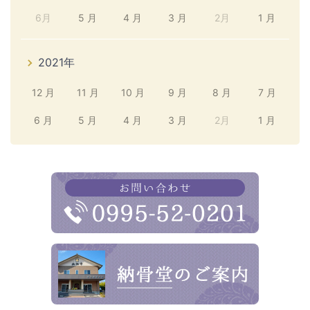
6月
5 月
4 月
3 月
2月
1 月
2021年
12 月
11 月
10 月
9 月
8 月
7 月
6 月
5 月
4 月
3 月
2月
1 月