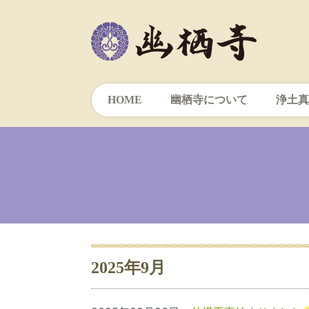
HOME
幽栖寺について
浄土真
2025年9月