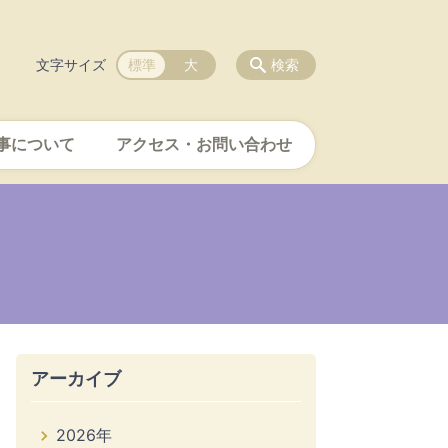
文字サイズ
標準
大
検索
事について
アクセス・お問い合わせ
アーカイブ
2026年