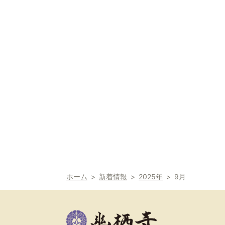
ホーム
新着情報
2025年
9月