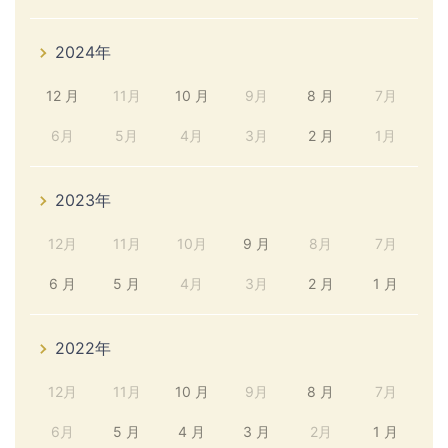
2024年
12 月
11月
10 月
9月
8 月
7月
6月
5月
4月
3月
2 月
1月
2023年
12月
11月
10月
9 月
8月
7月
6 月
5 月
4月
3月
2 月
1 月
2022年
12月
11月
10 月
9月
8 月
7月
6月
5 月
4 月
3 月
2月
1 月