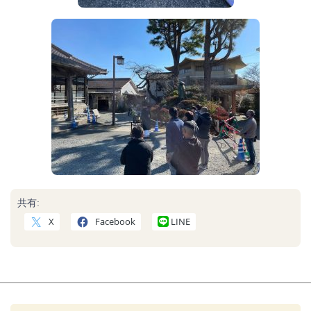
共有:
X
Facebook
LINE