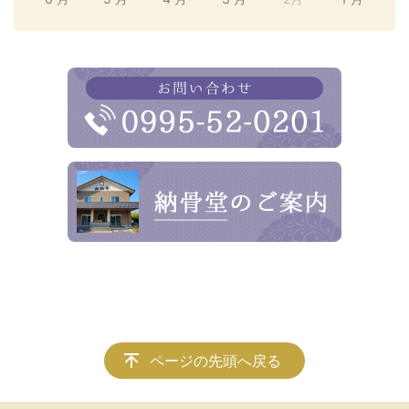
ページの先頭へ戻る