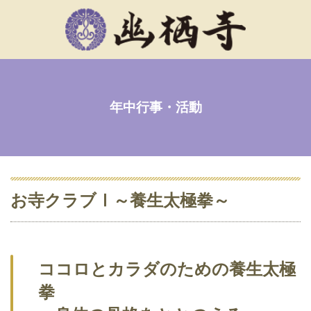
年中行事・活動
お寺クラブⅠ～養生太極拳～
ココロとカラダのための養生太極
拳